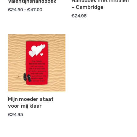
Handdoek met initialen
Valentijnshanddoek
– Cambridge
€
24.50
-
€
47.00
€
24.95
Mijn moeder staat
voor mij klaar
€
24.95