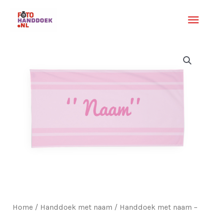
Ga
Hoo
naar
de
inhoud
Handdoek
met
naam
-
Cannes
aantal
Home
/
Handdoek met naam
/ Handdoek met naam –