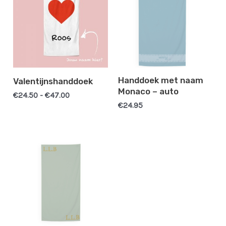
€47.00
Handdoek met naam
Valentijnshanddoek
Monaco – auto
€
24.50
-
€
47.00
€
24.95