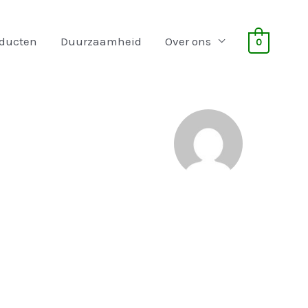
oducten
Duurzaamheid
Over ons
0